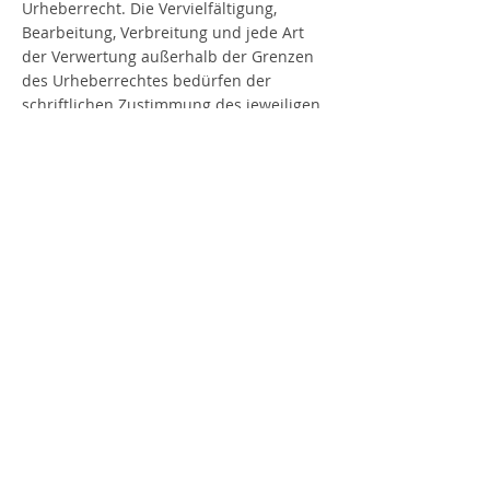
Urheberrecht. Die Vervielfältigung,
Bearbeitung, Verbreitung und jede Art
der Verwertung außerhalb der Grenzen
des Urheberrechtes bedürfen der
schriftlichen Zustimmung des jeweiligen
Autors beziehungsweise des Erstellers.
Downloads und Kopien dieser Seite sind
nur für den privaten, nicht
kommerziellen Gebrauch gestattet.
Soweit die Inhalte auf dieser Seite nicht
vom Betreiber erstellt wurden, werden
die Urheberrechte Dritter beachtet.
Insbesondere werden Inhalte Dritter als
solche gekennzeichnet. Sollten Sie
trotzdem auf eine
Urheberrechtsverletzung aufmerksam
werden, bitten wir um einen
entsprechenden Hinweis. Bei
Bekanntwerden von Rechtsverletzungen
werden wir derartige Inhalte umgehend
entfernen.