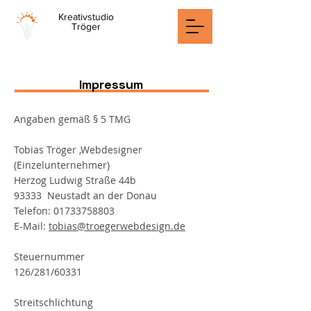
Kreativs
tudio
Tröger
Webdesign und Fotografie
Impressum
Angaben gemäß § 5 TMG
Tobias Tröger ,Webdesigner
(Einzelunternehmer)
Herzog Ludwig Straße 44b
93333 Neustadt an der Donau
Telefon:
01733758803
E-Mail:
tobias@troegerwebdesign.de
Steuernummer
126/281/60331
Streitschlichtung